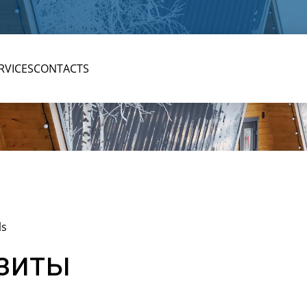
RVICES
CONTACTS
ls
изиты