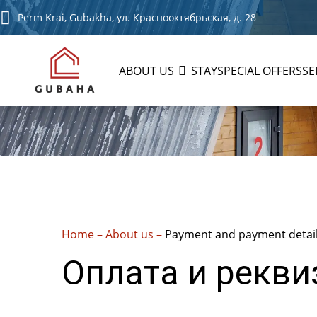
Perm Krai, Gubakha, ул. Краснооктябрьская, д. 28
ABOUT US
STAY
SPECIAL OFFERS
SE
Home
–
About us
–
Payment and payment detai
Оплата и рекв